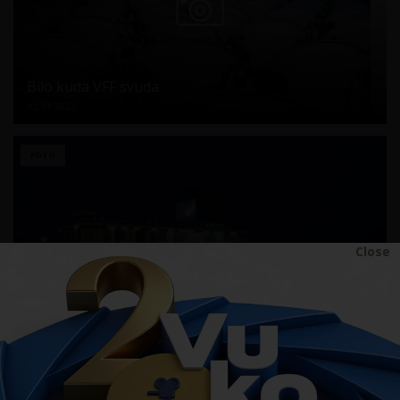
Bilo kuda VFF svuda
02.07.2022.
FOTO
Close
Svečano otvorenje 16. VFF-a
30.06.2022.