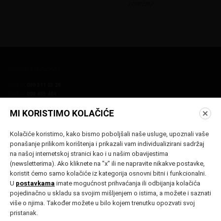
ODNOSI S JAVNOŠĆU
Telefon:
099 311 03 28
Telefon:
098 405 404
E-mail:
press@vukovarfilmfestival.com
E-mail:
seid@discoveryfilm.hr
MI KORISTIMO KOLAČIĆE
Kolačiće koristimo, kako bismo poboljšali naše usluge, upoznali vaše
ponašanje prilikom korištenja i prikazali vam individualizirani sadržaj
na našoj internetskoj stranici kao i u našim obavijestima
(newsletterima). Ako kliknete na "x" ili ne napravite nikakve postavke,
koristit ćemo samo kolačiće iz kategorija osnovni bitni i funkcionalni.
PRIJAVA NA NEWSLETTER
U
postavkama
imate mogućnost prihvaćanja ili odbijanja kolačića
pojedinačno u skladu sa svojim mišljenjem o istima, a možete i saznati
PRIJAVA
više o njima. Također možete u bilo kojem trenutku opozvati svoj
pristanak.