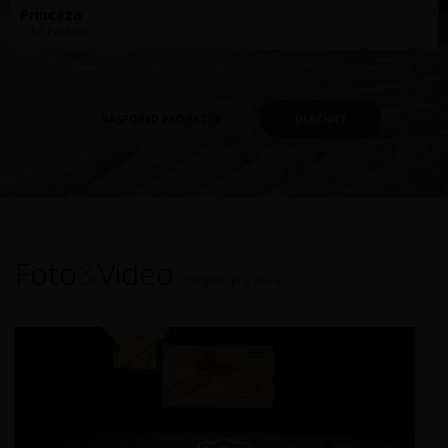
Princeza
r. Ed Perkins
RASPORED PROJEKCIJA
ULAZNICE
Foto
&
Video
// najnovije s VFF-a