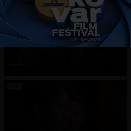
VIDEO
As u rukavu
28.06.2022.
VIDEO