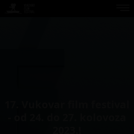
17. Vukovar film festival
- od 24. do 27. kolovoza
2023.!