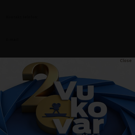
Kontakt telefon:
E-mail:
Close
Tema upita:
Poruka: