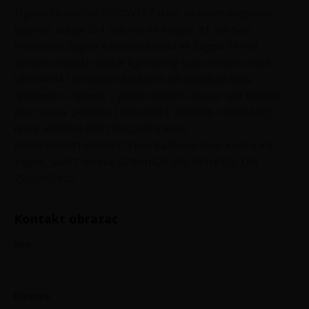
Trgovačko društvo DISCOVERY. d.o.o. za kinematografiju,
trgovinu, usluge 204. vukovarske brigade 43, Vukovar,
Podružnica Zagreb Karlovačka cesta 4F Zagreb 10 000,
upisano u Sudski registar trgovačkog suda u Osijeku MBS:
080194344 s temeljnim kapitalom od 20.000,00 kuna,
uplaćenim u cijelosti, s jedinim članom Uprave: Igor Rakonić.
Broj računa: 2484008-1100223014, 2484008-1400003473,
IBAN: HR0724840081100223014 IBAN:
HR7624840081400003473 kod Raiffeisen Bank Austria d.d.
Zagreb, SWIFT adresa: RZBHHR2X MB: 03716473, OIB
75028907826
Kontakt obrazac
Ime:
Prezime: