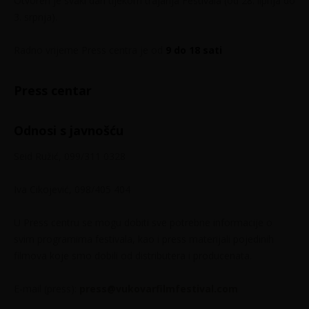
Otvoren je svaki dan tijekom trajanja Festivala (od 28. lipnja do
3. srpnja).
Radno vrijeme Press centra je od
9 do 18 sati
Press centar
Odnosi s javnošću
Seid Ružić, 099/311 0328
Iva Cikojević, 098/405 404
U Press centru se mogu dobiti sve potrebne informacije o
svim programima festivala, kao i press materijali pojedinih
filmova koje smo dobili od distributera i producenata.
E-mail (press):
press@vukovarfilmfestival.com