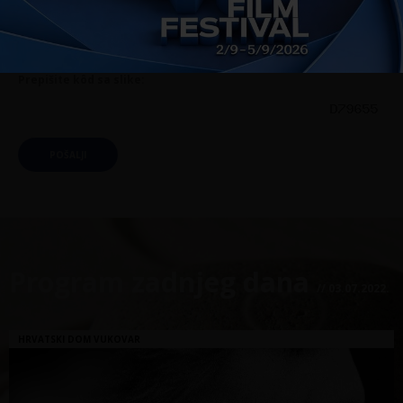
Prepišite kôd sa slike:
POŠALJI
Program zadnjeg dana
// 03.07.2022.
HRVATSKI DOM VUKOVAR