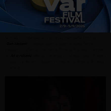
Parka Chana Wooka „
Dvostruka prijevara
“ koji je ove godine
osvojio nagradu za najbolju režiju na filmskom festivalu u
Cannesu. Pored ova dva megahita u kategoriji „Festivalski
hitovi“ prikazat će se i bolivijska uspješnica „
Utama:
Zaboravljena zemlja
“ redatelja Alejandra Loayze Grisija koja
je ove godine osvojila veliku nagradu žirija na filmskom
festivalu u Sundanceu, a tu su i dva potencijalna kino hita –
„
Dan zastave
“ redatelja i glavnog glumca Seana Penna,
prikazan u službenoj konkurenciji filmskog festivala u Cannesu
te „
As u rukavu
“ velikog scenarista i redatelja Paula Schradera
(„
Taksist
“) prikazan u službenoj konkurenciji filmskog festivala
u Veneciji.