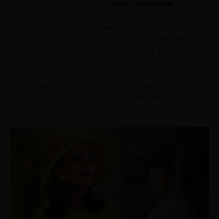
životnu (i kuharsku) stranicu, a „
Aline – glas ljubavi
“ kanadska
je biografska komedija o životu pjevačice Aline Dieu temeljena
na životu slavne pjevačice Celine Dion. Već tradicionalno u
popratnom programu festivala očekuju nas i kategorije
„Europo, otvori se“, „Francuski fokus“ i „Europskih velikih pet“ u
sklopu kojih, između ostalih, prikazujemo najnovije filmove
respektabilnih redatelja Nannija Morettija, Nadava Lapida i
Louisa Garrela, a u retrospektivi gledamo najbolja ostvarenja
velikih filmaša Wonga Kar Waija i Jima Jarmuscha u kinu
Borovo.