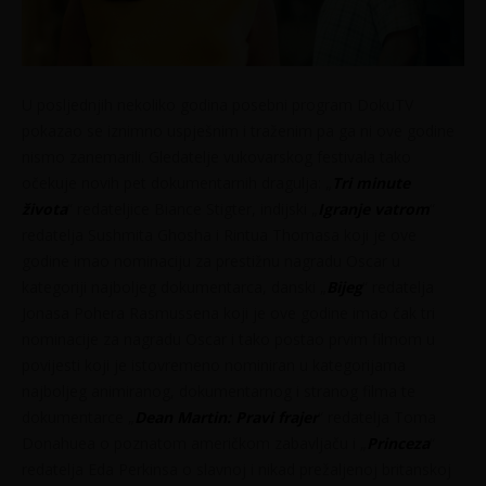
U posljednjih nekoliko godina posebni program DokuTV
pokazao se iznimno uspješnim i traženim pa ga ni ove godine
nismo zanemarili. Gledatelje vukovarskog festivala tako
očekuje novih pet dokumentarnih dragulja: „
Tri minute
života
“ redateljice Biance Stigter, indijski „
Igranje vatrom
“
redatelja Sushmita Ghosha i Rintua Thomasa koji je ove
godine imao nominaciju za prestižnu nagradu Oscar u
kategoriji najboljeg dokumentarca, danski „
Bijeg
“ redatelja
Jonasa Pohera Rasmussena koji je ove godine imao čak tri
nominacije za nagradu Oscar i tako postao prvim filmom u
povijesti koji je istovremeno nominiran u kategorijama
najboljeg animiranog, dokumentarnog i stranog filma te
dokumentarce „
Dean Martin: Pravi frajer
“ redatelja Toma
Donahuea o poznatom američkom zabavljaču i „
Princeza
“
redatelja Eda Perkinsa o slavnoj i nikad prežaljenoj britanskoj