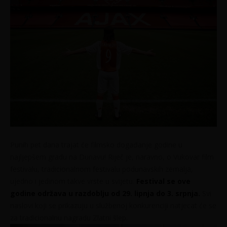
Punih pet dana trajat će filmsko događanje godine u
najljepšem gradu na Dunavu! Riječ je, naravno, o Vukovar film
festivalu, tradicionalnom festivalu podunavskih zemalja,
ujedno i jedinom takve vrste u svijetu.
Festival se ove
godine održava u razdoblju od 29. lipnja do 3. srpnja.
Svi
naslovi koji se prikazuju u službenoj konkurenciji natjecat će se
za tradicionalnu nagradu Zlatni šlep.