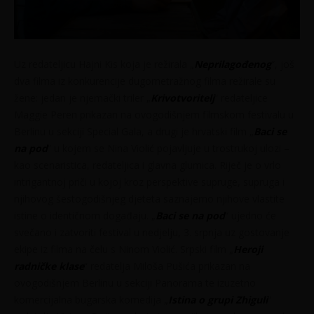
Uz redateljicu Hajni Kis koja je režirala „
Neprilagođenog
“, još
dva filma iz konkurencije dugometražnog filma režirale su
žene: jedan je njemački triler „
Krivotvoritelj
“ redateljice
Maggie Peren prikazan na ovogodišnjem filmskom festivalu u
Berlinu u sekciji Special Gala, a drugi je hrvatski film „
Baci se
na pod
“ u kojem se Nina Violić pojavljuje u trostrukoj ulozi –
kao scenaristica, redateljica i glavna glumica. Riječ je o vrlo
intrigantnoj priči u kojoj kroz perspektive supruge, supruga i
njihovog šestogodišnjeg djeteta saznajemo njihove vlastite
istine o identičnom događaju. „
Baci se na pod
“ ujedno će
svečano i zatvoriti festival u nedjelju, 3. srpnja uz gostovanje
ekipe iz filma na čelu s Ninom Violić. Srpski film „
Heroji
radničke klase
“ redatelja Miloša Pušića prikazan na
ovogodišnjem Berlinu u sekciji Panorama te izuzetno
komercijalna bugarska komedija „
Istina o grupi Zhiguli
“