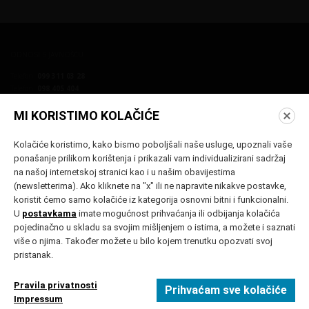
ODNOSI S JAVNOŠĆU
Telefon:
099 311 03 28
Telefon:
098 405 404
E-mail:
press@vukovarfilmfestival.com
E-mail:
seid@discoveryfilm.hr
MI KORISTIMO KOLAČIĆE
Kolačiće koristimo, kako bismo poboljšali naše usluge, upoznali vaše
ponašanje prilikom korištenja i prikazali vam individualizirani sadržaj
na našoj internetskoj stranici kao i u našim obavijestima
(newsletterima). Ako kliknete na "x" ili ne napravite nikakve postavke,
koristit ćemo samo kolačiće iz kategorija osnovni bitni i funkcionalni.
PRIJAVA NA NEWSLETTER
U
postavkama
imate mogućnost prihvaćanja ili odbijanja kolačića
pojedinačno u skladu sa svojim mišljenjem o istima, a možete i saznati
PRIJAVA
više o njima. Također možete u bilo kojem trenutku opozvati svoj
pristanak.
Pravila privatnosti
Prihvaćam sve kolačiće
Politika privatnosti
Postavke kolačića
Impressum
Impressum