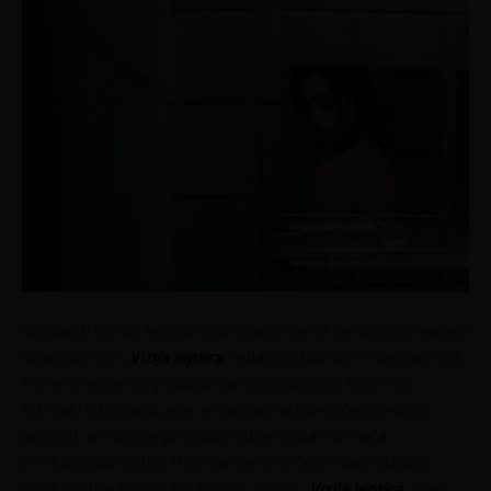
Šesnaesti filmski festival u Vukovaru otvorit će iznimno hvaljeni
ukrajinski film „
Vizija leptira
“ redatelja Maksima Nakonečnog
koji se premijerno prikazao na ovogodišnjem filmskom
festivalu u Cannesu gdje je izazvao nezapamćenu pažnju
javnosti, a u čijoj je produkciji sudjelovala i domaća
producentska tvrtka 4Film na čijem se čelu nalazi iskusna
producentica Anita Juka. Publika će film „
Vizija leptira
“ imati