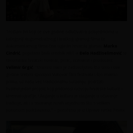
Tročlani žiri koji će ove godine odlučivati o pobjednicima u
kategoriji dugometražnog i kratkog igranog filma te
dokumentarnog filma čine ugledni hrvatski glumac
Marko
Cindrić
, popularni bivši urednik HRT-a
Đelo Hadžiselimović
te
renomirani hrvatski novinar, pisac, scenarist i producent
Velimir Grgić
. "Iznimno nam je zadovoljstvo što smo i ove
godine srebrni sponzori Vukovar film festivala i što imamo
priliku, uz našu već tradicionalnu suradnju, podržati
hvalevrijedan projekt koji pridonosi razvoju hrvatske kulture i
kinematografije. Ulaganje u kulturu je ulaganje u očuvanje
tradicije, ali i u stvaranje novih vrijednosti što s velikim
ponosom podržavamo." – poručeno je iz Uprave tvrtke Pevex.