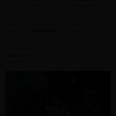
priliku gledati odmah u srijedu, 29. lipnja na svečanom
otvorenju festivala na kojem će prisustvovati i članovi filmske
ekipe. To je film koji se ujedno nalazi i u službenoj konkurenciji
dugometražnog igranog filma gdje mu društvo prave hvaljeni
mađarski film „
Neprilagođen
“, proglašen najboljim filmom u
svojoj zemlji za 2021. godinu, također prikazan u službenoj
konkurenciji festivala u Karlovym Varyma i u međunarodnoj
konkurenciji festivala u Sofiji te češka biografska drama
„
Zatopek
“ redatelja Davida Ondriceka, istinita priča o
najslavnijem češkom sportašu 20. stoljeća.