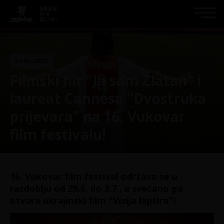
24.06.2022.
Filmski hit "Ja sam Zlatan" i
laureat Cannesa "Dvostruka
prijevara" na 16. Vukovar
film festivalu!
16. Vukovar film festival održava se u
razdoblju od 29.6. do 3.7., a svečano ga
otvara ukrajinski film "Vizija leptira"!