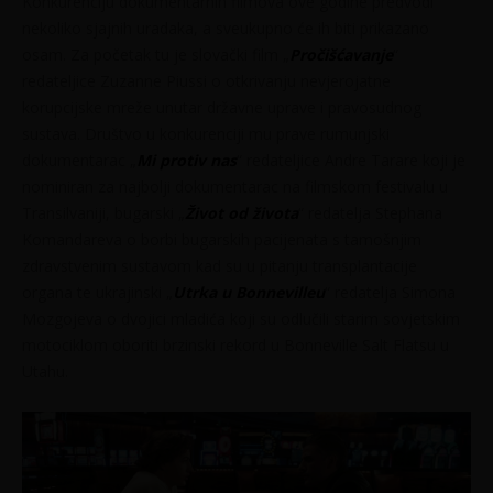
Konkurenciju dokumentarnih filmova ove godine predvodi
nekoliko sjajnih uradaka, a sveukupno će ih biti prikazano
osam. Za početak tu je slovački film „
Pročišćavanje
“
redateljice Zuzanne Piussi o otkrivanju nevjerojatne
korupcijske mreže unutar državne uprave i pravosudnog
sustava. Društvo u konkurenciji mu prave rumunjski
dokumentarac „
Mi protiv nas
“ redateljice Andre Tarare koji je
nominiran za najbolji dokumentarac na filmskom festivalu u
Transilvaniji, bugarski „
Život od života
“ redatelja Stephana
Komandareva o borbi bugarskih pacijenata s tamošnjim
zdravstvenim sustavom kad su u pitanju transplantacije
organa te ukrajinski „
Utrka u Bonnevilleu
“ redatelja Simona
Mozgojeva o dvojici mladića koji su odlučili starim sovjetskim
motociklom oboriti brzinski rekord u Bonneville Salt Flatsu u
Utahu.