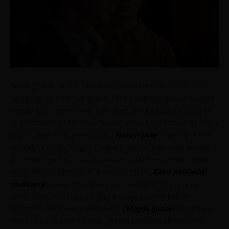
Svake godine na festival u Vukovaru trudimo se uvesti novu
kategoriju pa smo ove godine filmski događaj godine osvježili
kategorijom „Žene mogu sve“. Riječ je o kategoriji u kojoj će
se prikazati četiri filma tzv. ženske tematike, odnosno filmovi u
kojima žene vode glavnu riječ. „
Nazovi Jane
“ najnoviji je film
redateljice Phyllis Nagy s Elizabeth Banks i Sigourney Weaver u
glavnim ulogama, a koji je prikazan u službenoj konkurenciji
ovogodišnjeg filmskog festivala u Berlinu. „
Kako pobijediti
muškarce
“ romantična je drama redateljice i scenaristice
Susan DeRose u kojoj su glavne uloge ostvarili Kelsey
Grammer, Anna Friel i Sean Astin. „
Magija ljubavi
“ švedska je
romantična komedija u kojoj glavna junakinja okreće novu