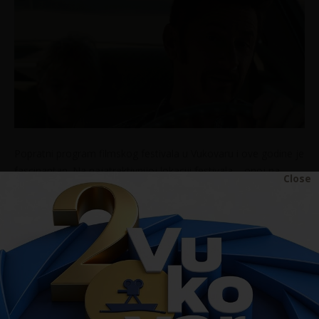
Popratni program filmskog festivala u Vukovaru i ove godine je
fascinantan. Na najatraktivnijoj lokaciji festivala – onoj na
Close
perivoju dvorca Eltz – već se standardno prikazuju najveći
hitovi sa svjetskih festivala ili općenito potencijalni blockbusteri
koji tek trebaju doživjeti svoje kino prikazivanje u Hrvatskoj.
Tako će ove godine vukovarska publika prva u regiji imati
priliku pogledati nadolazeći kino hit „
Ja sam Zlatan
“, švedsku
biografsku priču o vjerojatno jednom od najslavnijih
nogometaša 21. stoljeća – Zlatanu Ibrahimoviću. Vukovarske
posjetitelje očekuje i najnoviji film južnokorejskog redatelja