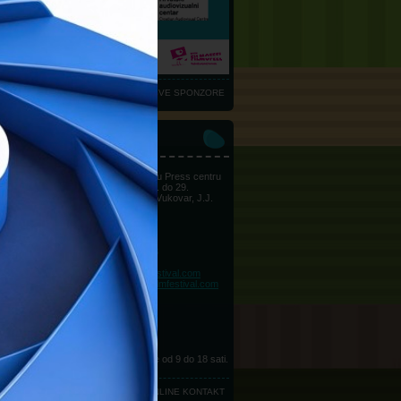
VIDI SVE SPONZORE
AKT
Sve informacije možete dobiti u Press centru
Vukovar Film Festivala, od 24. do 29.
kolovoza u Hrvatskom domu Vukovar, J.J.
Strossmayera 20
Odnosi s javnošću
Telefon:
+385 (0)99 311 0328
Telefon:
+385 (0)98 405 404
E-mail:
press@vukovarfilmfestival.com
E-mail:
marketing@vukovarfilmfestival.com
Press center
Telefon:
+385 (0)32 443 012
Telefon:
+385 (0)32 443 037
Telefon:
+385 (0)32 835 932
Radno vrijeme Press centra je od 9 do 18 sati.
ONLINE KONTAKT