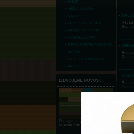
SVIJET
VIKING INVAZIJA
MALI 
MATINEJE
Redatel
EUROPO, OTVORI SE
Godina
FRANCUSKI FOKUS
NAJBOLJE S VFF
RETROSPEKTIVA WOODYJA
MEDVJ
ALLENA
Redatel
Godina
EUROPSKIH VELIKIH PET
ARHEO
NIKO:
IZDVOJENE NOVOSTI
Redatel
Godina
PRIČA
Redatel
Godina
Objavljen natječaj za 10.
Vukovar Film Festival
DETALJNIJE