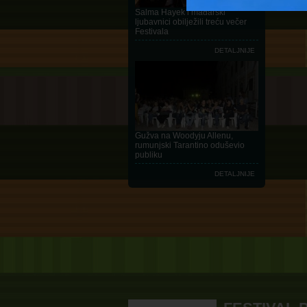
Salma Hayek i mađarski
ljubavnici obilježili treću večer
Festivala
DETALJNIJE
Gužva na Woodyju Allenu,
rumunjski Tarantino oduševio
publiku
DETALJNIJE