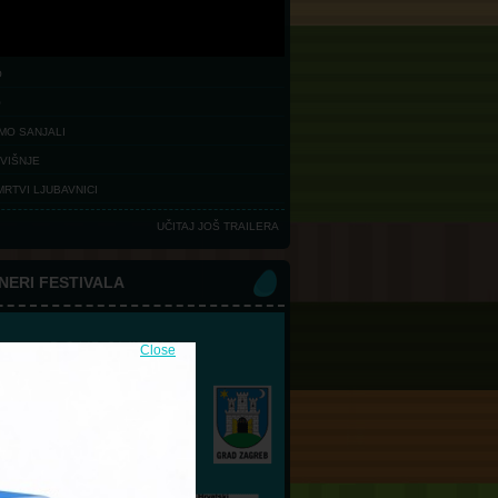
O
O
MO SANJALI
 VIŠNJE
 MRTVI LJUBAVNICI
UČITAJ JOŠ TRAILERA
NERI FESTIVALA
Close