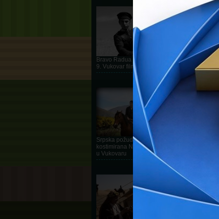
Bravo Radua Judea pobjednik je
9. Vukovar film festivala
DETALJNIJE
Srpska požuda u Panami i
kostimirana Nicole Kidman sinoć
u Vukovaru
DETALJNIJE