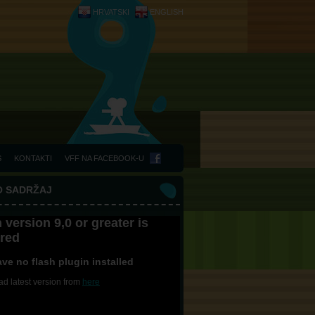
HRVATSKI
ENGLISH
S
KONTAKTI
VFF NA FACEBOOK-U
O SADRŽAJ
 version 9,0 or greater is
ired
ve no flash plugin installed
d latest version from
here