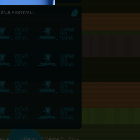
ŠNJI FESTIVALI
Copyright © Vukovar Film Festival
NICA