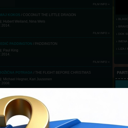
FILM INFO »
ZMAJ KOKOS
/ COCONUT THE LITTLE DRAGON
BLAG
j: Hubert Weiland, Nina Wels
: 2014.
BRAV
FILM INFO »
DOK S
IMENA
EDIĆ PADDINGTON
/ PADDINGTON
LIZA I
j: Paul King
: 2014.
FILM INFO »
PART
 BOŽIĆNA POTRAGA
/ THE FLIGHT BEFORE CHRISTMAS
j: Michael Hegner, Kari Juusonen
: 2008.
FILM INFO »
 O PRINCEZI KAGUYI
/ THE TALE OF THE PRINCESS KAGUYA
j: Isao Takahata
: 2013.
FILM INFO »